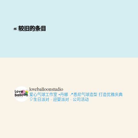
足的怪兽卡车和赛车为主题…….
« 较旧的条目
loveballoonstudio
爱心气球工作室 •丹娜
📍悉尼气球造型
打造优雅庆典
🎈生日派对 · 迎婴派对 · 公司活动