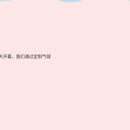
和盛大开幕，我们通过定制气球