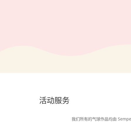
活动服务
我们所有的气球作品均由 Semp