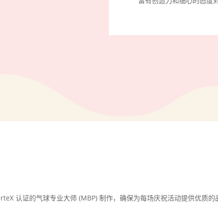
富有创造力和细心的态度
erteX 认证的气球专业大师 (MBP) 制作，确保为每场庆祝活动提供优