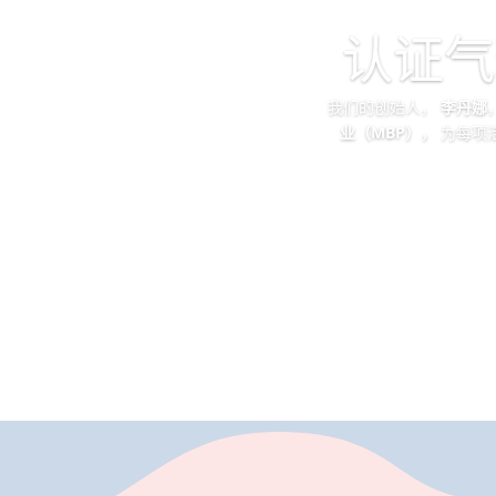
认证气
我们的创始人，
李丹娜
业（MBP），
为每项