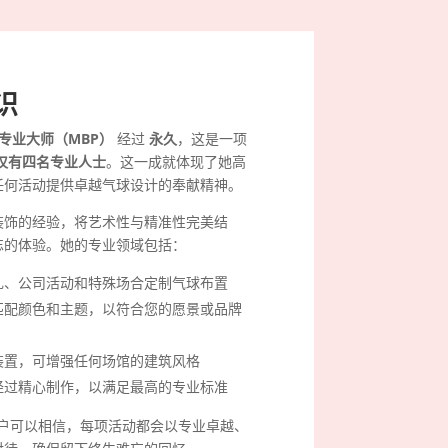
识
专业大师（MBP）
经过
永久
，这是一项
仅有四名专业人士
。这一成就体现了她高
任何活动提供卓越气球设计的奉献精神。
装饰的经验，将艺术性与精准性完美结
忘的体验。她的专业领域包括：
礼、公司活动和特殊场合定制气球布置
匹配颜色和主题，以符合您的愿景或品牌
装置，可增强任何场馆的建筑风格
经过精心制作，以满足最高的专业标准
客户可以相信，每项活动都会以专业卓越、