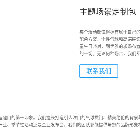
主题场景定制包
每个活动都值得拥有属于自己
配色方案、个性气球和高端装
童生日派对，到优雅的求婚布
的一切。无论何种场合，我们
联系我们
造醒目的第一印象。我们擅长打造引人注目的气球拱门、精美绝伦的背景
开业、季节性活动还是企业发布会，我们的团队都能提供与您的品牌形象