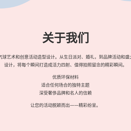
关于我们
专注于高端气球艺术和创意活动造型设计。从生日派对、婚礼，到品牌活动
设计，将每个瞬间打造成活力四射、值得拍照留念的精彩瞬间。
优质环保材料
适合任何场合的独特主题
深受奢侈品牌和名人的信赖
让您的活动脱颖而出——精彩纷呈。