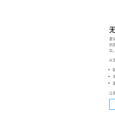
童
抗
实
从
让