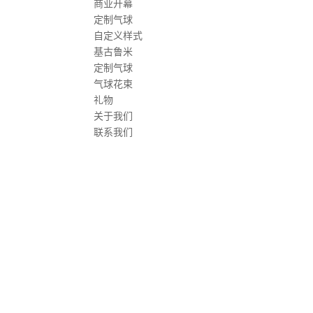
商业开幕
定制气球
自定义样式
基古鲁米
定制气球
气球花束
礼物
关于我们
联系我们